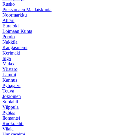
Rusko
Pieksamaen Maalaiskunta
Noormarkku
Ahtari
Eurajoki
Loimaan Kunta
Pernio
Nakkila
Kangasniemi
Kerimaki
Inga
Malax
Ylistaro
Lammi
Kannus
Pyhajarvi
Teuva
Jokioinen
Suolahti
Vilppula
Pyhtaa
Ilomantsi
Ruokolahti
Viiala
Hankasalmi