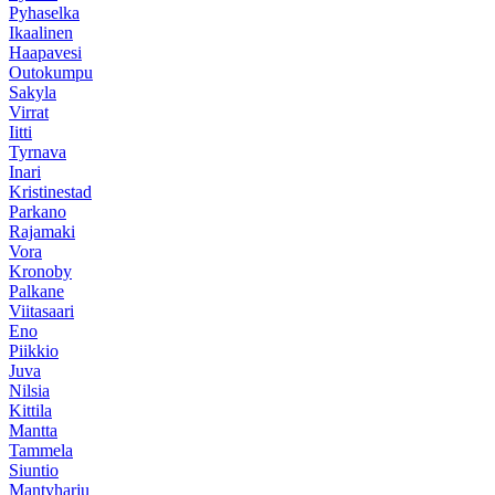
Pyhaselka
Ikaalinen
Haapavesi
Outokumpu
Sakyla
Virrat
Iitti
Tyrnava
Inari
Kristinestad
Parkano
Rajamaki
Vora
Kronoby
Palkane
Viitasaari
Eno
Piikkio
Juva
Nilsia
Kittila
Mantta
Tammela
Siuntio
Mantyharju