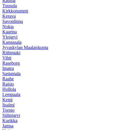
Rauma
Tuusula
Kirkkonummi
Kerava
Savonlinna
Nokia
Kaarina
Ylojarvi
Kangasala
Jyvaskylan Maalaiskunta
Riihimaki
Vihti
Raseborg
Imatra
Sastamala
Raahe
Raisio
Hollola
Lempaala
Kemi
Iisalmi
Tornio
Siilinjarvi
Kurikka
Jamsa