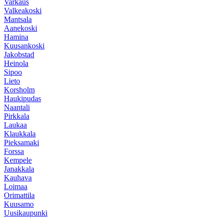
Varkaus
Valkeakoski
Mantsala
Aanekoski
Hamina
Kuusankoski
Jakobstad
Heinola
Sipoo
Lieto
Korsholm
Haukipudas
Naantali
Pirkkala
Laukaa
Klaukkala
Pieksamaki
Forssa
Kempele
Janakkala
Kauhava
Loimaa
Orimattila
Kuusamo
Uusikaupunki