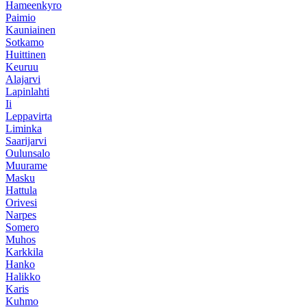
Hameenkyro
Paimio
Kauniainen
Sotkamo
Huittinen
Keuruu
Alajarvi
Lapinlahti
Ii
Leppavirta
Liminka
Saarijarvi
Oulunsalo
Muurame
Masku
Hattula
Orivesi
Narpes
Somero
Muhos
Karkkila
Hanko
Halikko
Karis
Kuhmo