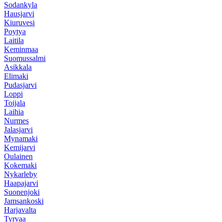
Sodankyla
Hausjarvi
Kiuruvesi
Poytya
Laitila
Keminmaa
Suomussalmi
Asikkala
Elimaki
Pudasjarvi
Loppi
Toijala
Laihia
Nurmes
Jalasjarvi
Mynamaki
Kemijarvi
Oulainen
Kokemaki
Nykarleby
Haapajarvi
Suonenjoki
Jamsankoski
Harjavalta
Tyrvaa