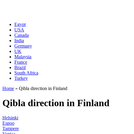
Egypt
USA
Canada
India
Germany
UK
Malaysia
France
Brazil
South Africa
Turkey
Home
»
Qibla direction in Finland
Qibla direction in Finland
Helsinki
Espoo
Tampere
Vantaa