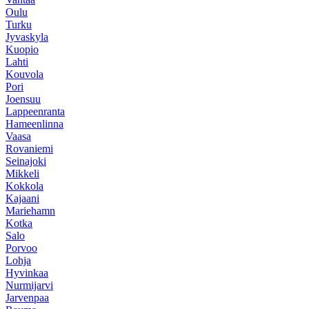
Oulu
Turku
Jyvaskyla
Kuopio
Lahti
Kouvola
Pori
Joensuu
Lappeenranta
Hameenlinna
Vaasa
Rovaniemi
Seinajoki
Mikkeli
Kokkola
Kajaani
Mariehamn
Kotka
Salo
Porvoo
Lohja
Hyvinkaa
Nurmijarvi
Jarvenpaa