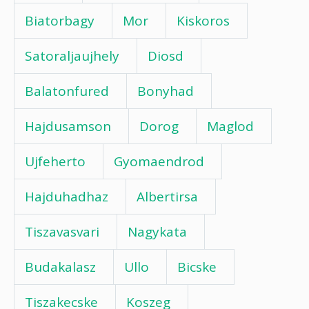
Biatorbagy
Mor
Kiskoros
Satoraljaujhely
Diosd
Balatonfured
Bonyhad
Hajdusamson
Dorog
Maglod
Ujfeherto
Gyomaendrod
Hajduhadhaz
Albertirsa
Tiszavasvari
Nagykata
Budakalasz
Ullo
Bicske
Tiszakecske
Koszeg