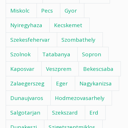
Miskolc
Pecs
Gyor
Nyiregyhaza
Kecskemet
Szekesfehervar
Szombathely
Szolnok
Tatabanya
Sopron
Kaposvar
Veszprem
Bekescsaba
Zalaegerszeg
Eger
Nagykanizsa
Dunaujvaros
Hodmezovasarhely
Salgotarjan
Szekszard
Erd
Dunakeszi
Szigetszentmiklos