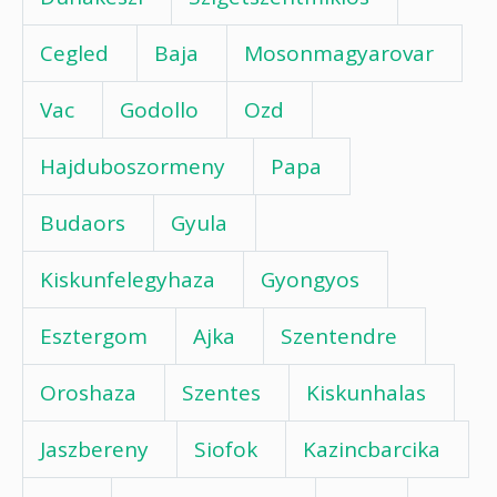
Cegled
Baja
Mosonmagyarovar
Vac
Godollo
Ozd
Hajduboszormeny
Papa
Budaors
Gyula
Kiskunfelegyhaza
Gyongyos
Esztergom
Ajka
Szentendre
Oroshaza
Szentes
Kiskunhalas
Jaszbereny
Siofok
Kazincbarcika