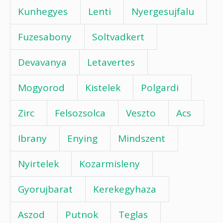
Kunhegyes
Lenti
Nyergesujfalu
Fuzesabony
Soltvadkert
Devavanya
Letavertes
Mogyorod
Kistelek
Polgardi
Zirc
Felsozsolca
Veszto
Acs
Ibrany
Enying
Mindszent
Nyirtelek
Kozarmisleny
Gyorujbarat
Kerekegyhaza
Aszod
Putnok
Teglas