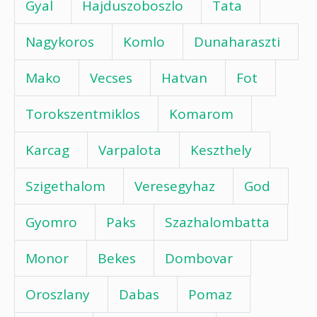
Gyal
Hajduszoboszlo
Tata
Nagykoros
Komlo
Dunaharaszti
Mako
Vecses
Hatvan
Fot
Torokszentmiklos
Komarom
Karcag
Varpalota
Keszthely
Szigethalom
Veresegyhaz
God
Gyomro
Paks
Szazhalombatta
Monor
Bekes
Dombovar
Oroszlany
Dabas
Pomaz