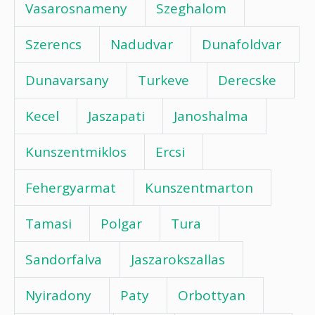
Vasarosnameny
Szeghalom
Szerencs
Nadudvar
Dunafoldvar
Dunavarsany
Turkeve
Derecske
Kecel
Jaszapati
Janoshalma
Kunszentmiklos
Ercsi
Fehergyarmat
Kunszentmarton
Tamasi
Polgar
Tura
Sandorfalva
Jaszarokszallas
Nyiradony
Paty
Orbottyan