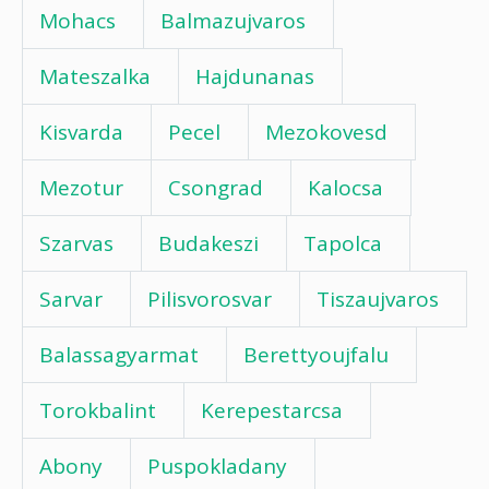
Mohacs
Balmazujvaros
Mateszalka
Hajdunanas
Kisvarda
Pecel
Mezokovesd
Mezotur
Csongrad
Kalocsa
Szarvas
Budakeszi
Tapolca
Sarvar
Pilisvorosvar
Tiszaujvaros
Balassagyarmat
Berettyoujfalu
Torokbalint
Kerepestarcsa
Abony
Puspokladany