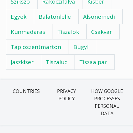
Szikszo
Rakoczifalva
Kisber
Egyek
Balatonlelle
Alsonemedi
Kunmadaras
Tiszalok
Csakvar
Tapioszentmarton
Bugyi
Jaszkiser
Tiszaluc
Tiszaalpar
COUNTRIES
PRIVACY
HOW GOOGLE
POLICY
PROCESSES
PERSONAL
DATA