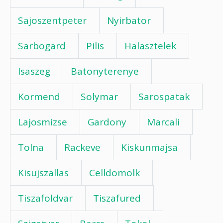
Sajoszentpeter
Nyirbator
Sarbogard
Pilis
Halasztelek
Isaszeg
Batonyterenye
Kormend
Solymar
Sarospatak
Lajosmizse
Gardony
Marcali
Tolna
Rackeve
Kiskunmajsa
Kisujszallas
Celldomolk
Tiszafoldvar
Tiszafured