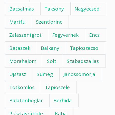
Bacsalmas
Taksony
Nagyecsed
Martfu
Szentlorinc
Zalaszentgrot
Fegyvernek
Encs
Bataszek
Balkany
Tapioszecso
Morahalom
Solt
Szabadszallas
Ujszasz
Sumeg
Janossomorja
Totkomlos
Tapioszele
Balatonboglar
Berhida
Pusztaszabolcs
Kaba