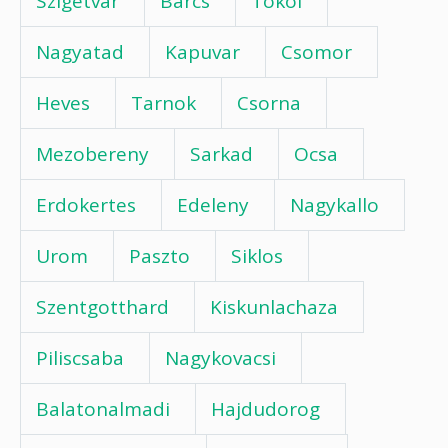
Szigetvar
Barcs
Tokol
Nagyatad
Kapuvar
Csomor
Heves
Tarnok
Csorna
Mezobereny
Sarkad
Ocsa
Erdokertes
Edeleny
Nagykallo
Urom
Paszto
Siklos
Szentgotthard
Kiskunlachaza
Piliscsaba
Nagykovacsi
Balatonalmadi
Hajdudorog