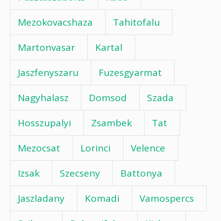
Mezokovacshaza
Tahitofalu
Martonvasar
Kartal
Jaszfenyszaru
Fuzesgyarmat
Nagyhalasz
Domsod
Szada
Hosszupalyi
Zsambek
Tat
Mezocsat
Lorinci
Velence
Izsak
Szecseny
Battonya
Jaszladany
Komadi
Vamospercs