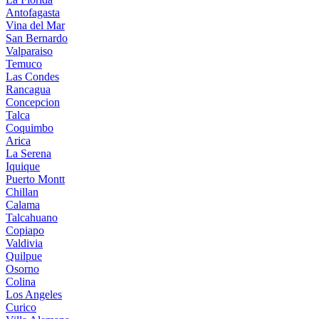
Antofagasta
Vina del Mar
San Bernardo
Valparaiso
Temuco
Las Condes
Rancagua
Concepcion
Talca
Coquimbo
Arica
La Serena
Iquique
Puerto Montt
Chillan
Calama
Talcahuano
Copiapo
Valdivia
Quilpue
Osorno
Colina
Los Angeles
Curico