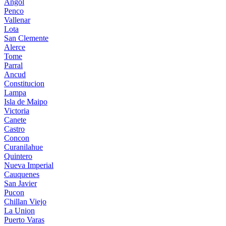
Angol
Penco
Vallenar
Lota
San Clemente
Alerce
Tome
Parral
Ancud
Constitucion
Lampa
Isla de Maipo
Victoria
Canete
Castro
Concon
Curanilahue
Quintero
Nueva Imperial
Cauquenes
San Javier
Pucon
Chillan Viejo
La Union
Puerto Varas