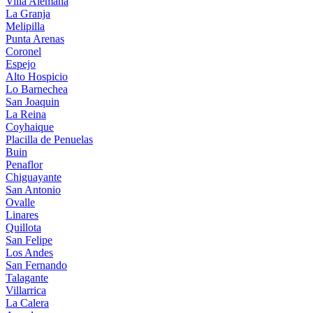
Villa Alemana
La Granja
Melipilla
Punta Arenas
Coronel
Espejo
Alto Hospicio
Lo Barnechea
San Joaquin
La Reina
Coyhaique
Placilla de Penuelas
Buin
Penaflor
Chiguayante
San Antonio
Ovalle
Linares
Quillota
San Felipe
Los Andes
San Fernando
Talagante
Villarrica
La Calera