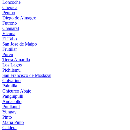
Loncoche
Chepica
Peumo
Diego de Almagro
Futrono
Chanaral
Vicuna
El Tabo
San Jose de Maipo
Frutillar
Puren
Tierra Amarilla
Los Lagos
Pichilemu
San Francisco de Mostazal
Galvarino
Palmilla
Chicureo Abajo
Panguipulli
Andacollo
Punitaqui
Yungay
Pinto
Maria Pinto
Caldera