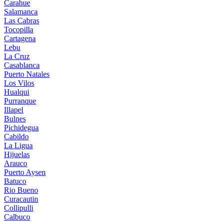
Carahue
Salamanca
Las Cabras
Tocopilla
Cartagena
Lebu
La Cruz
Casablanca
Puerto Natales
Los Vilos
Hualqui
Purranque
Illapel
Bulnes
Pichidegua
Cabildo
La Ligua
Hijuelas
Arauco
Puerto Aysen
Batuco
Rio Bueno
Curacautin
Collipulli
Calbuco