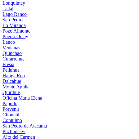
Lonquimay
Taltal
Lago Ranco
San Pedro
Lo Miranda
Pozo Almonte
Puerto Octay
Lanco
Ventanas
Quinchao
Curarrehue
Fresia
Pelluhue
Hanga Roa
Dalcahue
Monte Aguila
Quirihue
Oficina Maria Elena
Papudo
Porvenir
Chonchi
Contulmo
San Pedro de Atacama
Puchuncavi
Alto del Carmen